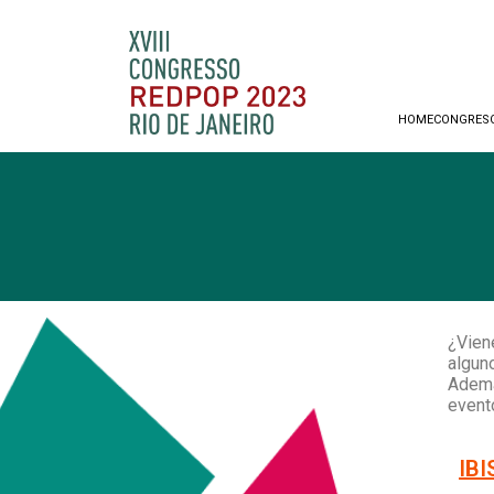
HOME
CONGRES
¿Vien
algun
Ademá
event
IB