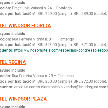
ayuno incluido
ección:
Praça Joia Valansi n. 24 – Botafogo
ios por habitación*:
BRL 259,00 (simple), BRL 289,00 (doble), 
TEL WINDSOR FLORIDA
ayuno incluido
cción:
Rua Ferreira Vianna n. 81 – Flamengo
ios por habitación*:
BRL 323,00 (simple), BRL 371,00 (doble), 
cuento:
https://windsorhoteis.com/especiais/congresso-redp
TEL REGINA
ayuno incluido
ección:
Rua
Ferreira Vianna n. 29 – Flamenco
ios por habitación*:
BRL 250,00 (simple), BRL 272,00 (doble), 
cuento:
envíe un correo electrónico a vendas@hotelregina.co
TEL WINDSOR PLAZA
ayuno incluido