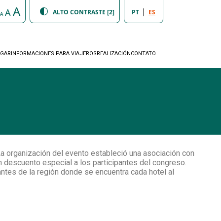
A
|
A
ALTO CONTRASTE [2]
PT
ES
A
EGAR
INFORMACIONES PARA VIAJEROS
REALIZACIÓN
CONTATO
a organización del evento estableció una asociación con
n descuento especial a los participantes del congreso.
ntes de la región donde se encuentra cada hotel al