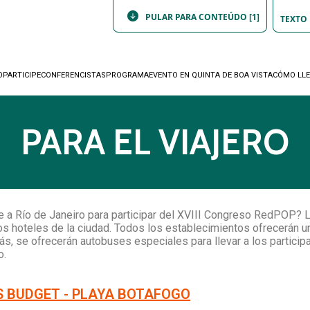
PULAR PARA CONTEÚDO [1]
TEXTO
O
PARTICIPE
CONFERENCISTAS
PROGRAMA
EVENTO EN QUINTA DE BOA VISTA
CÓMO LL
PARA EL VIAJERO
e a Río de Janeiro para participar del XVIII Congreso RedPOP? L
os hoteles de la ciudad. Todos los establecimientos ofrecerán u
s, se ofrecerán autobuses especiales para llevar a los participa
o.
IS BUDGET - PLAYA BOTAFOGO