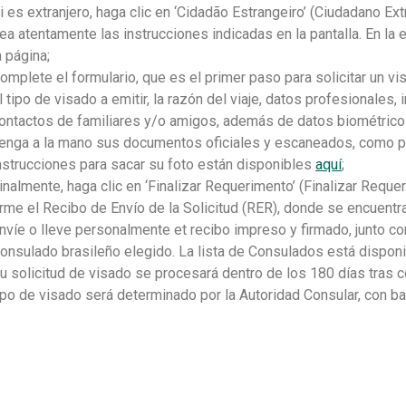
i es extranjero, haga clic en ‘Cidadão Estrangeiro’ (Ciudadano Ext
ea atentamente las instrucciones indicadas en la pantalla. En la
a página;
omplete el formulario, que es el primer paso para solicitar un v
l tipo de visado a emitir, la razón del viaje, datos profesional
ontactos de familiares y/o amigos, además de datos biométrico
enga a la mano sus documentos oficiales y escaneados, como p
nstrucciones para sacar su foto están disponibles
aquí
;
inalmente, haga clic en ‘Finalizar Requerimento’ (Finalizar Reque
irme el Recibo de Envío de la Solicitud (RER), donde se encuentr
nvíe o lleve personalmente et recibo impreso y firmado, junto co
onsulado brasileño elegido. La lista de Consulados está dispon
u solicitud de visado se procesará dentro de los 180 días tras c
ipo de visado será determinado por la Autoridad Consular, con ba