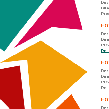
Des
Dir
Prec
HO
Des
Dire
Prec
Des
HO
Des
Dir
Prec
Des
HO
Des