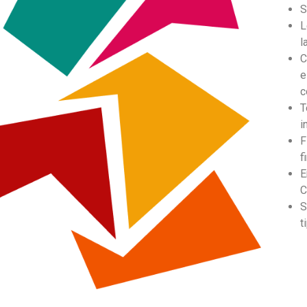
S
L
l
C
e
c
T
i
F
f
E
C
S
t