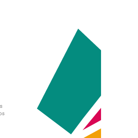
es
pos