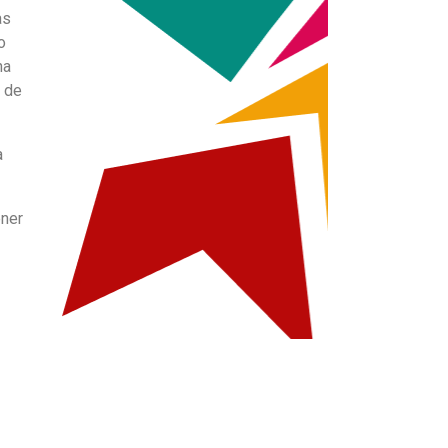
as
o
na
s de
a
ener