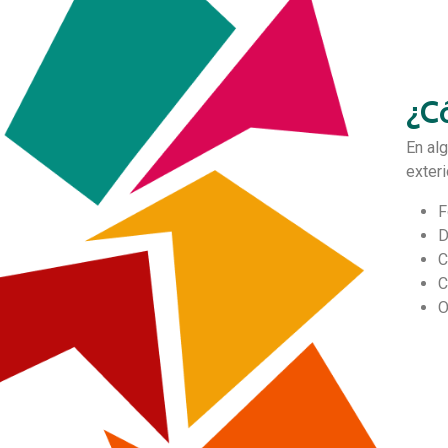
¿Có
En alg
exteri
F
D
C
C
O