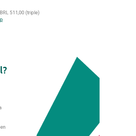
BRL 511,00 (triple)
op
l?
a
 en